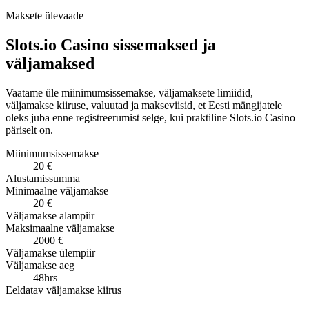
Maksete ülevaade
Slots.io Casino sissemaksed ja
väljamaksed
Vaatame üle miinimumsissemakse, väljamaksete limiidid,
väljamakse kiiruse, valuutad ja makseviisid, et Eesti mängijatele
oleks juba enne registreerumist selge, kui praktiline Slots.io Casino
päriselt on.
Miinimumsissemakse
20 €
Alustamissumma
Minimaalne väljamakse
20 €
Väljamakse alampiir
Maksimaalne väljamakse
2000 €
Väljamakse ülempiir
Väljamakse aeg
48hrs
Eeldatav väljamakse kiirus