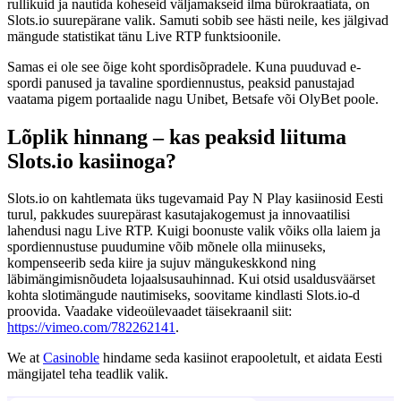
rullikuid ja nautida koheseid väljamakseid ilma bürokraatiata, on
Slots.io suurepärane valik. Samuti sobib see hästi neile, kes jälgivad
mängude statistikat tänu Live RTP funktsioonile.
Samas ei ole see õige koht spordisõpradele. Kuna puuduvad e-
spordi panused ja tavaline spordiennustus, peaksid panustajad
vaatama pigem portaalide nagu Unibet, Betsafe või OlyBet poole.
Lõplik hinnang – kas peaksid liituma
Slots.io kasiinoga?
Slots.io on kahtlemata üks tugevamaid Pay N Play kasiinosid Eesti
turul, pakkudes suurepärast kasutajakogemust ja innovaatilisi
lahendusi nagu Live RTP. Kuigi boonuste valik võiks olla laiem ja
spordiennustuse puudumine võib mõnele olla miinuseks,
kompenseerib seda kiire ja sujuv mängukeskkond ning
läbimängimisnõudeta lojaalsusauhinnad. Kui otsid usaldusväärset
kohta slotimängude nautimiseks, soovitame kindlasti Slots.io-d
proovida. Vaadake videoülevaadet täisekraanil siit:
https://vimeo.com/782262141
.
We at
Casinoble
hindame seda kasiinot erapooletult, et aidata Eesti
mängijatel teha teadlik valik.