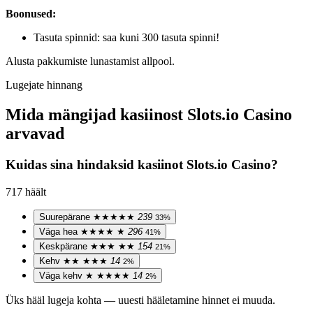
Boonused:
Tasuta spinnid: saa kuni 300 tasuta spinni!
Alusta pakkumiste lunastamist allpool.
Lugejate hinnang
Mida mängijad kasiinost Slots.io Casino
arvavad
Kuidas sina hindaksid kasiinot Slots.io Casino?
717 häält
Suurepärane
★★★★★
239
33%
Väga hea
★★★★
★
296
41%
Keskpärane
★★★
★★
154
21%
Kehv
★★
★★★
14
2%
Väga kehv
★
★★★★
14
2%
Üks hääl lugeja kohta — uuesti hääletamine hinnet ei muuda.