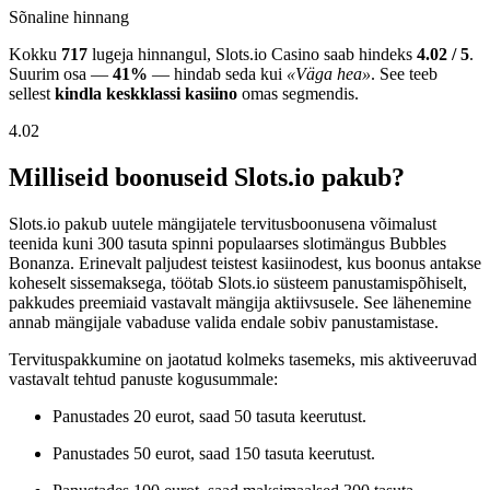
Sõnaline hinnang
Kokku
717
lugeja hinnangul, Slots.io Casino saab hindeks
4.02 / 5
.
Suurim osa —
41%
— hindab seda kui
«Väga hea»
. See teeb
sellest
kindla keskklassi kasiino
omas segmendis.
4.02
Milliseid boonuseid Slots.io pakub?
Slots.io pakub uutele mängijatele tervitusboonusena võimalust
teenida kuni 300 tasuta spinni populaarses slotimängus Bubbles
Bonanza. Erinevalt paljudest teistest kasiinodest, kus boonus antakse
koheselt sissemaksega, töötab Slots.io süsteem panustamispõhiselt,
pakkudes preemiaid vastavalt mängija aktiivsusele. See lähenemine
annab mängijale vabaduse valida endale sobiv panustamistase.
Tervituspakkumine on jaotatud kolmeks tasemeks, mis aktiveeruvad
vastavalt tehtud panuste kogusummale:
Panustades 20 eurot, saad 50 tasuta keerutust.
Panustades 50 eurot, saad 150 tasuta keerutust.