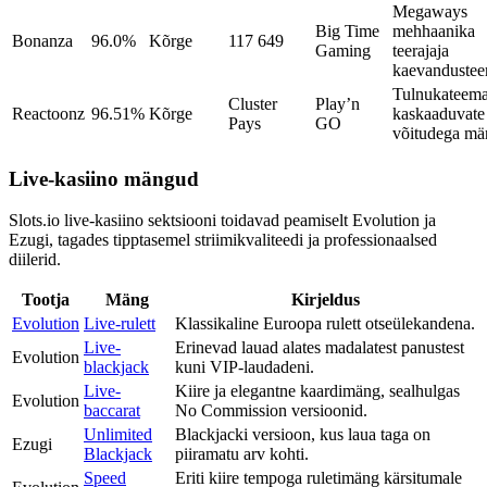
Megaways
Big Time
mehhaanika
Bonanza
96.0%
Kõrge
117 649
Gaming
teerajaja
kaevandustee
Tulnukateema
Cluster
Play’n
Reactoonz
96.51%
Kõrge
kaskaaduvate
Pays
GO
võitudega mä
Live-kasiino mängud
Slots.io live-kasiino sektsiooni toidavad peamiselt Evolution ja
Ezugi, tagades tipptasemel striimikvaliteedi ja professionaalsed
diilerid.
Tootja
Mäng
Kirjeldus
Evolution
Live-rulett
Klassikaline Euroopa rulett otseülekandena.
Live-
Erinevad lauad alates madalatest panustest
Evolution
blackjack
kuni VIP-laudadeni.
Live-
Kiire ja elegantne kaardimäng, sealhulgas
Evolution
baccarat
No Commission versioonid.
Unlimited
Blackjacki versioon, kus laua taga on
Ezugi
Blackjack
piiramatu arv kohti.
Speed
Eriti kiire tempoga ruletimäng kärsitumale