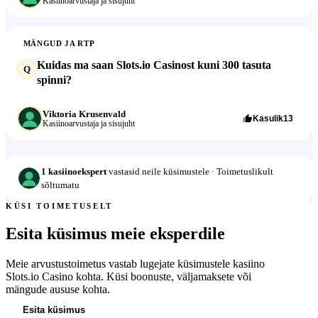
Kasiinoarvustaja ja sisujuht
MÄNGUD JA RTP
Kuidas ma saan Slots.io Casinost kuni 300 tasuta
Q
spinni?
Viktoria Krusenvald
Kasulik
13
Kasiinoarvustaja ja sisujuht
1 kasiinoekspert
vastasid neile küsimustele · Toimetuslikult
sõltumatu
KÜSI TOIMETUSELT
Esita küsimus meie eksperdile
Meie arvustustoimetus vastab lugejate küsimustele kasiino
Slots.io Casino kohta. Küsi boonuste, väljamaksete või
mängude aususe kohta.
Esita küsimus