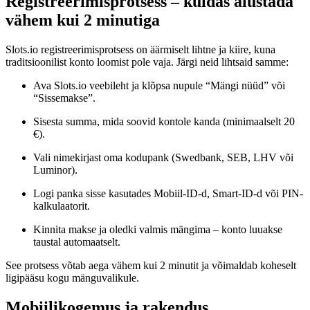
Registreerimisprotsess – kuidas alustada
vähem kui 2 minutiga
Slots.io registreerimisprotsess on äärmiselt lihtne ja kiire, kuna
traditsioonilist konto loomist pole vaja. Järgi neid lihtsaid samme:
Ava Slots.io veebileht ja klõpsa nupule “Mängi nüüd” või
“Sissemakse”.
Sisesta summa, mida soovid kontole kanda (minimaalselt 20
€).
Vali nimekirjast oma kodupank (Swedbank, SEB, LHV või
Luminor).
Logi panka sisse kasutades Mobiil-ID-d, Smart-ID-d või PIN-
kalkulaatorit.
Kinnita makse ja oledki valmis mängima – konto luuakse
taustal automaatselt.
See protsess võtab aega vähem kui 2 minutit ja võimaldab koheselt
ligipääsu kogu mänguvalikule.
Mobiilikogemus ja rakendus