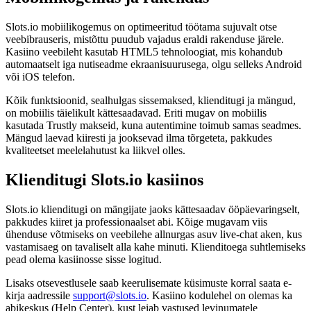
Slots.io mobiilikogemus on optimeeritud töötama sujuvalt otse
veebibrauseris, mistõttu puudub vajadus eraldi rakenduse järele.
Kasiino veebileht kasutab HTML5 tehnoloogiat, mis kohandub
automaatselt iga nutiseadme ekraanisuurusega, olgu selleks Android
või iOS telefon.
Kõik funktsioonid, sealhulgas sissemaksed, klienditugi ja mängud,
on mobiilis täielikult kättesaadavad. Eriti mugav on mobiilis
kasutada Trustly makseid, kuna autentimine toimub samas seadmes.
Mängud laevad kiiresti ja jooksevad ilma tõrgeteta, pakkudes
kvaliteetset meelelahutust ka liikvel olles.
Klienditugi Slots.io kasiinos
Slots.io klienditugi on mängijate jaoks kättesaadav ööpäevaringselt,
pakkudes kiiret ja professionaalset abi. Kõige mugavam viis
ühenduse võtmiseks on veebilehe allnurgas asuv live-chat aken, kus
vastamisaeg on tavaliselt alla kahe minuti. Klienditoega suhtlemiseks
pead olema kasiinosse sisse logitud.
Lisaks otsevestlusele saab keerulisemate küsimuste korral saata e-
kirja aadressile
support@slots.io
. Kasiino kodulehel on olemas ka
abikeskus (Help Center), kust leiab vastused levinumatele