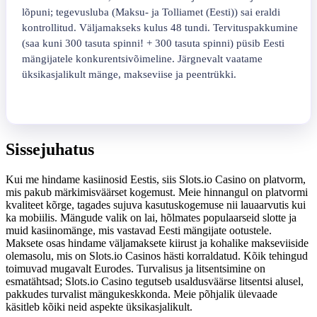
lõpuni; tegevusluba (Maksu- ja Tolliamet (Eesti)) sai eraldi
kontrollitud. Väljamakseks kulus 48 tundi. Tervituspakkumine
(saa kuni 300 tasuta spinni! + 300 tasuta spinni) püsib Eesti
mängijatele konkurentsivõimeline. Järgnevalt vaatame
üksikasjalikult mänge, makseviise ja peentrükki.
Külasta kasiinot Slots.io Casino
→
Sissejuhatus
Kui me hindame kasiinosid Eestis, siis Slots.io Casino on platvorm,
mis pakub märkimisväärset kogemust. Meie hinnangul on platvormi
kvaliteet kõrge, tagades sujuva kasutuskogemuse nii lauaarvutis kui
ka mobiilis. Mängude valik on lai, hõlmates populaarseid slotte ja
muid kasiinomänge, mis vastavad Eesti mängijate ootustele.
Maksete osas hindame väljamaksete kiirust ja kohalike makseviiside
olemasolu, mis on Slots.io Casinos hästi korraldatud. Kõik tehingud
toimuvad mugavalt Eurodes. Turvalisus ja litsentsimine on
esmatähtsad; Slots.io Casino tegutseb usaldusväärse litsentsi alusel,
pakkudes turvalist mängukeskkonda. Meie põhjalik ülevaade
käsitleb kõiki neid aspekte üksikasjalikult.