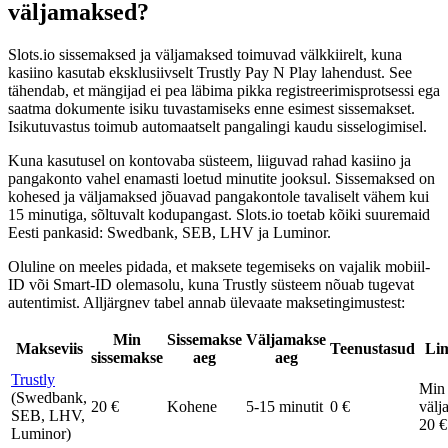
väljamaksed?
Slots.io sissemaksed ja väljamaksed toimuvad välkkiirelt, kuna
kasiino kasutab eksklusiivselt Trustly Pay N Play lahendust. See
tähendab, et mängijad ei pea läbima pikka registreerimisprotsessi ega
saatma dokumente isiku tuvastamiseks enne esimest sissemakset.
Isikutuvastus toimub automaatselt pangalingi kaudu sisselogimisel.
Kuna kasutusel on kontovaba süsteem, liiguvad rahad kasiino ja
pangakonto vahel enamasti loetud minutite jooksul. Sissemaksed on
kohesed ja väljamaksed jõuavad pangakontole tavaliselt vähem kui
15 minutiga, sõltuvalt kodupangast. Slots.io toetab kõiki suuremaid
Eesti pankasid: Swedbank, SEB, LHV ja Luminor.
Oluline on meeles pidada, et maksete tegemiseks on vajalik mobiil-
ID või Smart-ID olemasolu, kuna Trustly süsteem nõuab tugevat
autentimist. Alljärgnev tabel annab ülevaate maksetingimustest:
Min
Sissemakse
Väljamakse
Makseviis
Teenustasud
Lim
sissemakse
aeg
aeg
Trustly
Min
(Swedbank,
20 €
Kohene
5-15 minutit
0 €
välj
SEB, LHV,
20 €
Luminor)