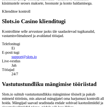
küsimustele seoses maksete, boonuste ja konto haldamisega.
Klienditoe kontroll
Slots.io Casino klienditugi
Kontrollime selle arvustuse jaoks üle saadaolevad tugikanalid,
vastamisvõimalused ja avaldatud tööajad.
Telefonitugi
Ei
E-posti tugi
support@slots.io
Live-vestlus
Jah
Tööajad
24/7
Vastutustundliku mängimise tööriistad
Slots.io suhtub vastutustundlikku mängimisse tõsiselt ja pakub
mitmeid tööriistu, mis aitavad mängijatel oma harjumusi kontrolli all
hoida. Mängijad saavad seadistada endale sobivad kaotuslimiidid ja