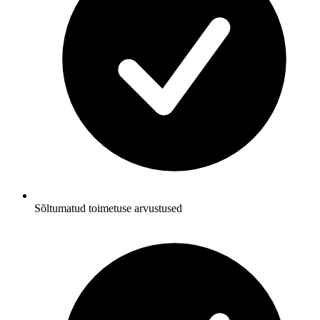
Sõltumatud toimetuse arvustused