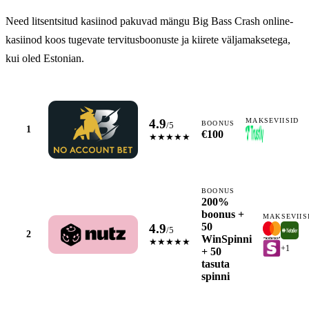
Need litsentsitud kasiinod pakuvad mängu Big Bass Crash online-
kasiinod koos tugevate tervitusboonuste ja kiirete väljamaksetega,
kui oled Estonian.
MAKSEVIISID
4.9
BOONUS
/5
1
€100
★★★★★
BOONUS
200%
boonus +
MAKSEVIIS
50
4.9
/5
2
WinSpinni
★★★★★
+1
+ 50
tasuta
spinni