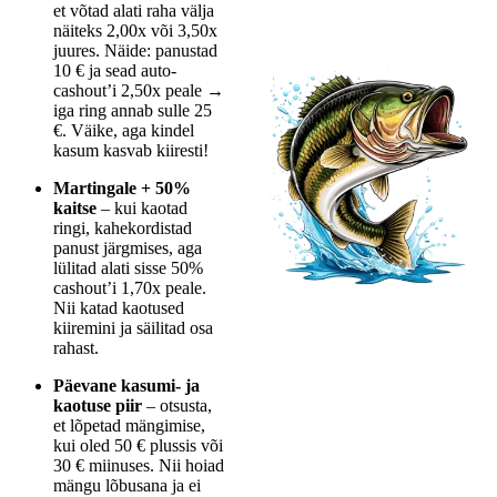
et võtad alati raha välja
näiteks 2,00x või 3,50x
juures. Näide: panustad
10 € ja sead auto-
cashout’i 2,50x peale →
iga ring annab sulle 25
€. Väike, aga kindel
kasum kasvab kiiresti!
Martingale + 50%
kaitse
– kui kaotad
ringi, kahekordistad
panust järgmises, aga
lülitad alati sisse 50%
cashout’i 1,70x peale.
Nii katad kaotused
kiiremini ja säilitad osa
rahast.
Päevane kasumi- ja
kaotuse piir
– otsusta,
et lõpetad mängimise,
kui oled 50 € plussis või
30 € miinuses. Nii hoiad
mängu lõbusana ja ei