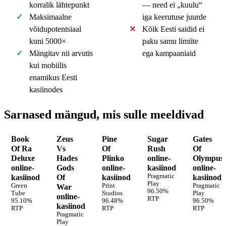
korralik lähtepunkt
— need ei „kuulu“
Maksimaalne
iga keerutuse juurde
võidupotentsiaal
Kõik Eesti saidid ei
kuni 5000×
paku samu limiite
Mängitav nii arvutis
ega kampaaniaid
kui mobiilis
enamikus Eesti
kasiinodes
Sarnased mängud, mis sulle meeldivad
Book
Zeus
Pine
Sugar
Gates
Of Ra
Vs
Of
Rush
Of
Deluxe
Hades
Plinko
online-
Olympus
online-
Gods
online-
kasiinod
online-
Pragmatic
kasiinod
Of
kasiinod
kasiinod
Play
Green
Print
Pragmatic
War
96.50%
Tube
Studios
Play
online-
RTP
95.10%
96.48%
96.50%
kasiinod
RTP
RTP
RTP
Pragmatic
Play