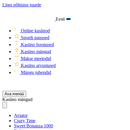
Liigu põhisisu juurde
Eesti
Online kasiinod
Spordi panused
Kasiino boonused
Kasiino mängud
Makse meetodid
Kasiino arvustused
Mängu juhendid
Otsi
Ava menüü
Kasiino mängud
Aviator
Crazy Time
Sweet Bonanza 1000