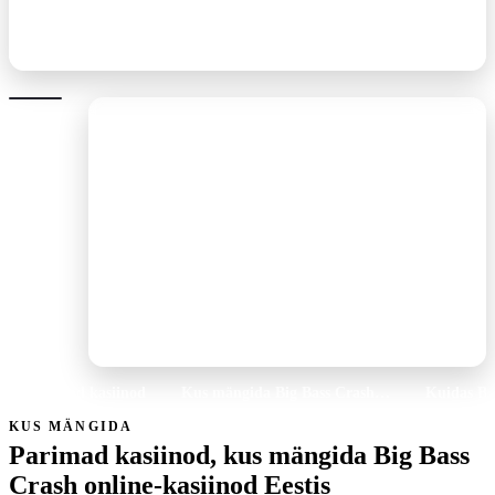
harvem, aga hea seeria ajal
on vahe tuntav.
Tasuta
demo
Üldinfo
Arendaja
Pragmatic Play
Volatiilsus
Kõrge
RTP
95.50%
Maksimaalne võit
5000×
Parimad kasiinod
Kus mängida Big Bass Crash…
Kuidas Bi
KUS MÄNGIDA
Parimad kasiinod, kus mängida Big Bass
Crash online-kasiinod Eestis