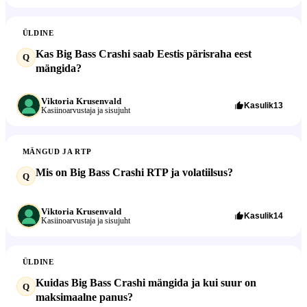
ÜLDINE
Kas Big Bass Crashi saab Eestis pärisraha eest
Q
mängida?
Viktoria Krusenvald
Kasulik
13
Kasiinoarvustaja ja sisujuht
MÄNGUD JA RTP
Mis on Big Bass Crashi RTP ja volatiilsus?
Q
Viktoria Krusenvald
Kasulik
14
Kasiinoarvustaja ja sisujuht
ÜLDINE
Kuidas Big Bass Crashi mängida ja kui suur on
Q
maksimaalne panus?