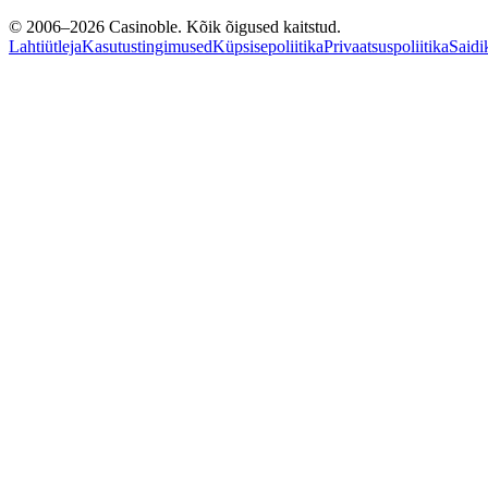
© 2006–2026 Casinoble. Kõik õigused kaitstud.
Lahtiütleja
Kasutustingimused
Küpsisepoliitika
Privaatsuspoliitika
Saidi