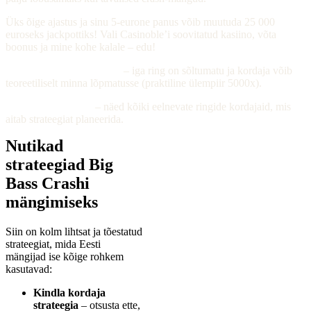
Üks õige ajastus ja sinu 5-eurone panus võib muutuda 25 000
euroseks jackpottiks! Vali Casinoble’i soovitatud kasiino, võta
boonus ja mine kohe kalale – edu!
3- Progressiivne kordaja
– iga ring on sõltumatu ja kordaja võib
teoreetiliselt minna lõpmatusse (praktiline ülempiir 5000x).
4- Ajaloo statistika
– näed kõiki eelnevate ringide kordajaid, mis
aitab strateegiat planeerida.
Nutikad
strateegiad Big
Bass Crashi
mängimiseks
Siin on kolm lihtsat ja tõestatud
strateegiat, mida Eesti
mängijad ise kõige rohkem
kasutavad:
Kindla kordaja
strateegia
– otsusta ette,