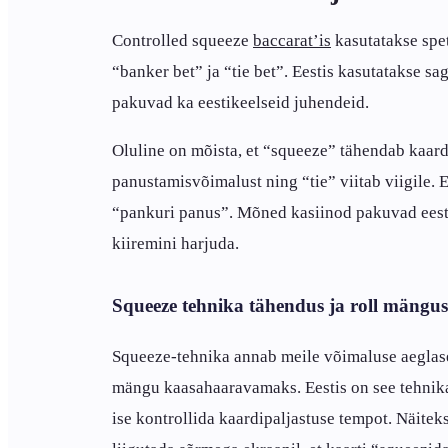
Controlled squeeze
baccarat’is
kasutatakse spet
“banker bet” ja “tie bet”. Eestis kasutatakse sa
pakuvad ka eestikeelseid juhendeid.
Oluline on mõista, et “squeeze” tähendab kaard
panustamisvõimalust ning “tie” viitab viigile. 
“pankuri panus”. Mõned kasiinod pakuvad eesti
kiiremini harjuda.
Squeeze tehnika tähendus ja roll mängus
Squeeze-tehnika annab meile võimaluse aeglas
mängu kaasahaaravamaks. Eestis on see tehnika
ise kontrollida kaardipaljastuse tempot. Näitek