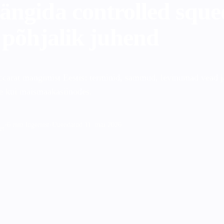
ngida controlled sque
 põhjalik juhend
ccarat mängimist Eestis: terminid, sammud, levinumad vead j
ne kui maismaakasiinodes.
•
6 min lugemist
•
Uuendatud 11. mai 2026
rt