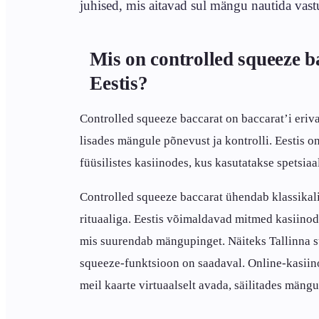
juhised, mis aitavad sul mängu nautida vastu
Mis on controlled squeeze b
Eestis?
Controlled squeeze baccarat on baccarat’i eriva
lisades mängule põnevust ja kontrolli. Eestis 
füüsilistes kasiinodes, kus kasutatakse spetsia
Controlled squeeze baccarat ühendab klassikalis
rituaaliga. Eestis võimaldavad mitmed kasiinod
mis suurendab mängupinget. Näiteks Tallinna s
squeeze-funktsioon on saadaval. Online-kasiin
meil kaarte virtuaalselt avada, säilitades mängu