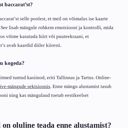
st baccarat’st?
ccarat’st selle poolest, et meil on võimalus ise kaarte
a. See lisab mängule rohkem emotsiooni ja kontrolli, mida
nos võime kasutada hiirt või puuteekraani, et
’s avab kaardid diiler kiiresti.
ngu kogeda?
tmed tuntud kasiinod, eriti Tallinnas ja Tartus. Online-
live-mängude sektsioonis
. Enne mängu alustamist tasub
ooni ning kas mängulaud toetab eestikeelset
 on oluline teada enne alustamist?