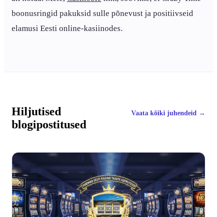
boonusringid pakuksid sulle põnevust ja positiivseid
elamusi Eesti online-kasiinodes.
Hiljutised
Vaata kõiki juhendeid →
blogipostitused