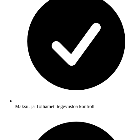
Maksu- ja Tolliameti tegevusloa kontroll