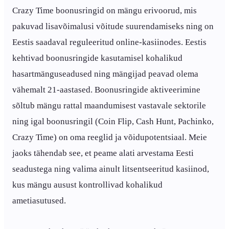
Crazy Time boonusringid on mängu erivoorud, mis
pakuvad lisavõimalusi võitude suurendamiseks ning on
Eestis saadaval reguleeritud online-kasiinodes. Eestis
kehtivad boonusringide kasutamisel kohalikud
hasartmänguseadused ning mängijad peavad olema
vähemalt 21-aastased. Boonusringide aktiveerimine
sõltub mängu rattal maandumisest vastavale sektorile
ning igal boonusringil (Coin Flip, Cash Hunt, Pachinko,
Crazy Time) on oma reeglid ja võidupotentsiaal. Meie
jaoks tähendab see, et peame alati arvestama Eesti
seadustega ning valima ainult litsentseeritud kasiinod,
kus mängu ausust kontrollivad kohalikud
ametiasutused.