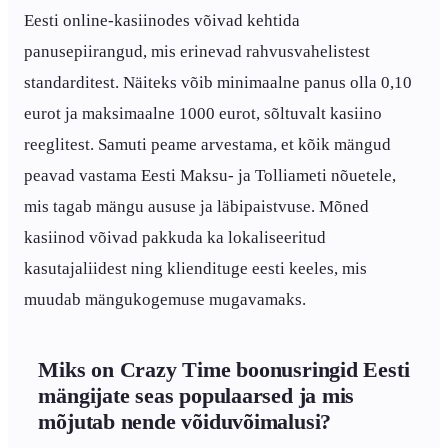
Eesti online-kasiinodes võivad kehtida
panusepiirangud, mis erinevad rahvusvahelistest
standarditest. Näiteks võib minimaalne panus olla 0,10
eurot ja maksimaalne 1000 eurot, sõltuvalt kasiino
reeglitest. Samuti peame arvestama, et kõik mängud
peavad vastama Eesti Maksu- ja Tolliameti nõuetele,
mis tagab mängu aususe ja läbipaistvuse. Mõned
kasiinod võivad pakkuda ka lokaliseeritud
kasutajaliidest ning kliendituge eesti keeles, mis
muudab mängukogemuse mugavamaks.
Miks on Crazy Time boonusringid Eesti
mängijate seas populaarsed ja mis
mõjutab nende võiduvõimalusi?