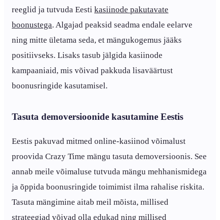
reeglid ja tutvuda Eesti
kasiinode pakutavate
boonustega
. Algajad peaksid seadma endale eelarve
ning mitte ületama seda, et mängukogemus jääks
positiivseks. Lisaks tasub jälgida kasiinode
kampaaniaid, mis võivad pakkuda lisaväärtust
boonusringide kasutamisel.
Tasuta demoversioonide kasutamine Eestis
Eestis pakuvad mitmed online-kasiinod võimalust
proovida Crazy Time mängu tasuta demoversioonis. See
annab meile võimaluse tutvuda mängu mehhanismidega
ja õppida boonusringide toimimist ilma rahalise riskita.
Tasuta mängimine aitab meil mõista, millised
strateegiad võivad olla edukad ning millised