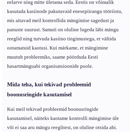
eelarve ning mitte ületama seda. Eestis on võimalik
kasutada kasiinode pakutavaid enesepiirangu tööriistu,
mis aitavad meil kontrollida mängimise sagedust ja
panuste suurust. Samuti on oluline lugeda läbi mängu
reeglid ning tutvuda kasiino tingimustega, et vältida
ootamatuid kaotusi. Kui märkame, et mängimine
muutub probleemiks, saame pöörduda Eesti
hasartmänguabi organisatsioonide poole.
Mida teha, kui tekivad probleemid
boonusringide kasutamisel
Kui meil tekivad probleemid boonusringide
kasutamisel, näiteks kaotame kontrolli mängimise üle
või ei saa aru mängu reeglitest, on oluline otsida abi.