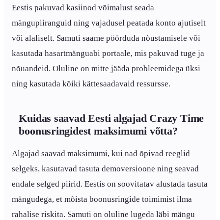
Eestis pakuvad kasiinod võimalust seada
mängupiiranguid ning vajadusel peatada konto ajutiselt
või alaliselt. Samuti saame pöörduda nõustamisele või
kasutada hasartmänguabi portaale, mis pakuvad tuge ja
nõuandeid. Oluline on mitte jääda probleemidega üksi
ning kasutada kõiki kättesaadavaid ressursse.
Kuidas saavad Eesti algajad Crazy Time
boonusringidest maksimumi võtta?
Algajad saavad maksimumi, kui nad õpivad reeglid
selgeks, kasutavad tasuta demoversioone ning seavad
endale selged piirid. Eestis on soovitatav alustada tasuta
mängudega, et mõista boonusringide toimimist ilma
rahalise riskita. Samuti on oluline lugeda läbi mängu