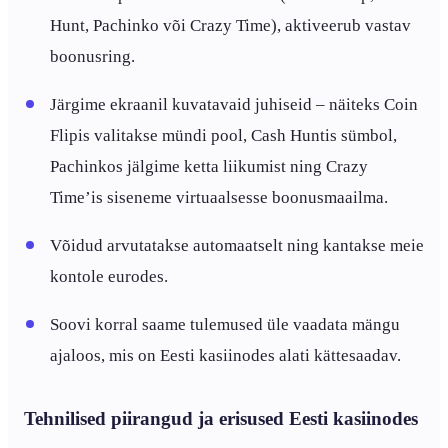
Hunt, Pachinko või Crazy Time), aktiveerub vastav
boonusring.
Järgime ekraanil kuvatavaid juhiseid – näiteks Coin
Flipis valitakse mündi pool, Cash Huntis sümbol,
Pachinkos jälgime ketta liikumist ning Crazy
Time’is siseneme virtuaalsesse boonusmaailma.
Võidud arvutatakse automaatselt ning kantakse meie
kontole eurodes.
Soovi korral saame tulemused üle vaadata mängu
ajaloos, mis on Eesti kasiinodes alati kättesaadav.
Tehnilised piirangud ja erisused Eesti kasiinodes