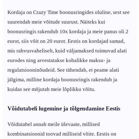
Kordaja on Crazy Time boonusringides oluline, sest see
suurendab meie võitude suurust. Näiteks kui
boonusringis rakendub 10x kordaja ja meie panus oli 2
eurot, siis võit on 20 eurot. Eestis on kordajad samad,
mis rahvusvaheliselt, kuid väljamaksed toimuvad alati
eurodes ning arvestatakse kohalikke maksu- ja
regulatsiooninõudeid. See tähendab, et peame alati
jälgima, milline kordaja boonusringis rakendub ja
kuidas see mõjutab meie lõplikku võitu.
Võidutabeli lugemine ja tõlgendamine Eestis
Võidutabel annab meile ülevaate, millised
kombinatsioonid toovad milliseid võite. Eestis on