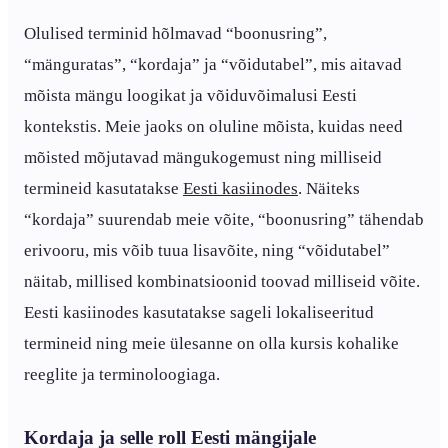
Olulised terminid hõlmavad “boonusring”,
“mänguratas”, “kordaja” ja “võidutabel”, mis aitavad
mõista mängu loogikat ja võiduvõimalusi Eesti
kontekstis. Meie jaoks on oluline mõista, kuidas need
mõisted mõjutavad mängukogemust ning milliseid
termineid kasutatakse
Eesti kasiinodes
. Näiteks
“kordaja” suurendab meie võite, “boonusring” tähendab
erivooru, mis võib tuua lisavõite, ning “võidutabel”
näitab, millised kombinatsioonid toovad milliseid võite.
Eesti kasiinodes kasutatakse sageli lokaliseeritud
termineid ning meie ülesanne on olla kursis kohalike
reeglite ja terminoloogiaga.
Kordaja ja selle roll Eesti mängijale