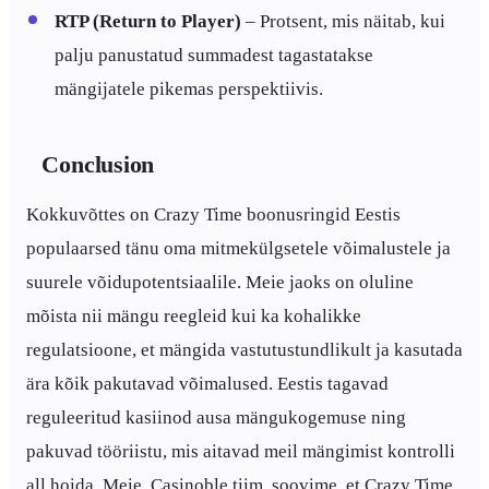
RTP (Return to Player)
– Protsent, mis näitab, kui
palju panustatud summadest tagastatakse
mängijatele pikemas perspektiivis.
Conclusion
Kokkuvõttes on Crazy Time boonusringid Eestis
populaarsed tänu oma mitmekülgsetele võimalustele ja
suurele võidupotentsiaalile. Meie jaoks on oluline
mõista nii mängu reegleid kui ka kohalikke
regulatsioone, et mängida vastutustundlikult ja kasutada
ära kõik pakutavad võimalused. Eestis tagavad
reguleeritud kasiinod ausa mängukogemuse ning
pakuvad tööriistu, mis aitavad meil mängimist kontrolli
all hoida. Meie,
Casinoble
tiim, soovime, et Crazy Time