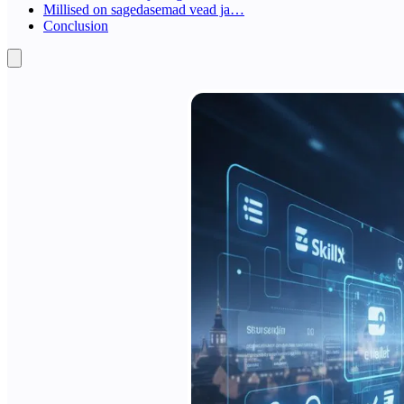
Millised on sagedasemad vead ja…
Conclusion