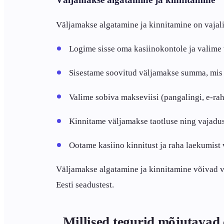
Väljamakse algatamine ja kinnitamine on vajal
Logime sisse oma kasiinokontole ja valime
Sisestame soovitud väljamakse summa, mis
Valime sobiva makseviisi (pangalingi, e-ra
Kinnitame väljamakse taotluse ning vajadus
Ootame kasiino kinnitust ja raha laekumist 
Väljamakse algatamine ja kinnitamine võivad võt
Eesti seadustest.
Millised tegurid mõjutavad