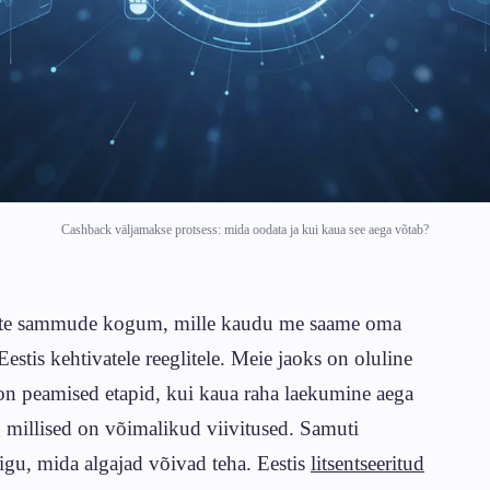
Cashback väljamakse protsess: mida oodata ja kui kaua see aega võtab?
kuste sammude kogum, mille kaudu me saame oma
estis kehtivatele reeglitele. Meie jaoks on oluline
d on peamised etapid, kui kaua raha laekumine aega
g millised on võimalikud viivitused. Samuti
vigu, mida algajad võivad teha. Eestis
litsentseeritud