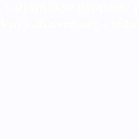
väljamakse protsess: 
 kui kaua see aega võt
cashback väljamakse protsess Eestis: sammud, ajakulu, maksev
ad. Praktiline juhend Eesti mängijale.
gemist
•
Uuendatud 29. juuni 2026