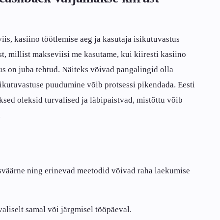
s, kasiino töötlemise aeg ja kasutaja isikutuvastus
t, millist makseviisi me kasutame, kui kiiresti kasiino
us on juba tehtud. Näiteks võivad pangalingid olla
sikutuvastuse puudumine võib protsessi pikendada. Eesti
sed oleksid turvalised ja läbipaistvad, mistõttu võib
.
sväärne ning erinevad meetodid võivad raha laekumise
aliselt samal või järgmisel tööpäeval.