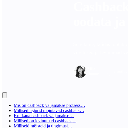
Cashback 
oodata ja
Selgitame, kuidas töötab 
viivitused ja levinumad ve
Mila
•
7 min lu
Boonuste leidja
Mis on cashback väljamakse protsess…
Millised tegurid mõjutavad cashback…
Kui kaua cashback väljamakse…
Millised on levinumad cashback…
Milliseid mõisteid ja tingimusi…