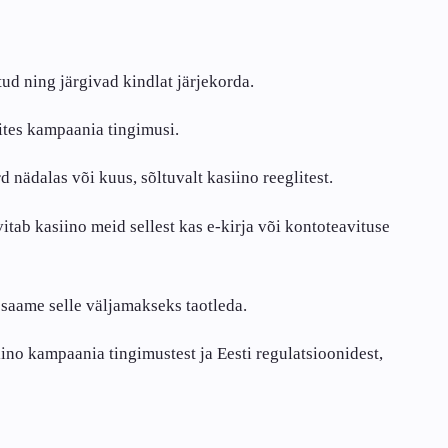
ud ning järgivad kindlat järjekorda.
ites kampaania tingimusi.
 nädalas või kuus, sõltuvalt kasiino reeglitest.
ab kasiino meid sellest kas e-kirja või kontoteavituse
saame selle väljamakseks taotleda.
no kampaania tingimustest ja Eesti regulatsioonidest,