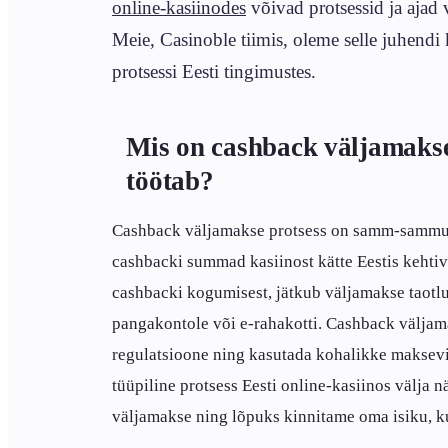
online-kasiinodes
võivad protsessid ja ajad 
Meie, Casinoble tiimis, oleme selle juhendi
protsessi Eesti tingimustes.
Mis on cashback väljamakse 
töötab?
Cashback väljamakse protsess on samm-sammul
cashbacki summad kasiinost kätte Eestis kehtiv
cashbacki kogumisest, jätkub väljamakse taotl
pangakontole või e-rahakotti. Cashback väljama
regulatsioone ning kasutada kohalikke maksev
tüüpiline protsess Eesti online-kasiinos välja 
väljamakse ning lõpuks kinnitame oma isiku, ku