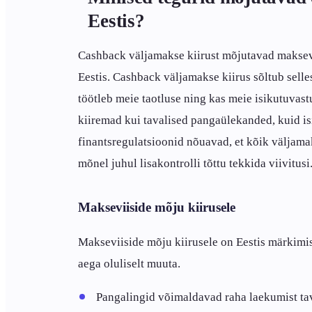
Eestis?
Cashback väljamakse kiirust mõjutavad maksevii
Eestis. Cashback väljamakse kiirus sõltub selles
töötleb meie taotluse ning kas meie isikutuvast
kiiremad kui tavalised pangaülekanded, kuid i
finantsregulatsioonid nõuavad, et kõik väljamak
mõnel juhul lisakontrolli tõttu tekkida viivitusi
Makseviiside mõju kiirusele
Makseviiside mõju kiirusele on Eestis märkimi
aega oluliselt muuta.
Pangalingid võimaldavad raha laekumist tav