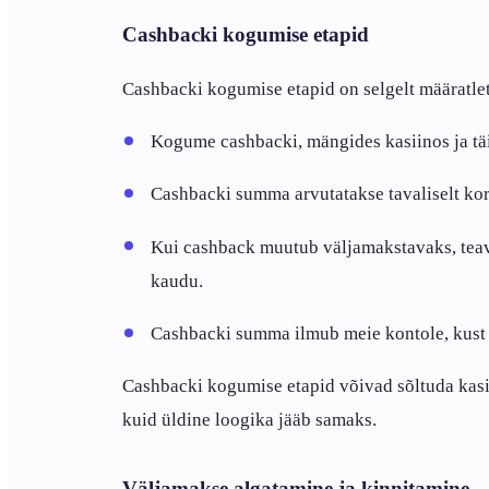
Cashbacki kogumise etapid
Cashbacki kogumise etapid on selgelt määratlet
Kogume cashbacki, mängides kasiinos ja tä
Cashbacki summa arvutatakse tavaliselt kord
Kui cashback muutub väljamakstavaks, teavit
kaudu.
Cashbacki summa ilmub meie kontole, kust 
Cashbacki kogumise etapid võivad sõltuda kasii
kuid üldine loogika jääb samaks.
Väljamakse algatamine ja kinnitamine