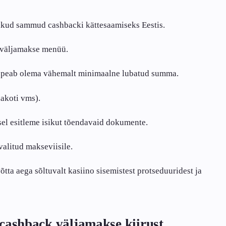
ikud sammud cashbacki kättesaamiseks Eestis.
 väljamakse menüü.
 peab olema vähemalt minimaalne lubatud summa.
hakoti vms).
el esitleme isikut tõendavaid dokumente.
valitud makseviisile.
ta aega sõltuvalt kasiino sisemistest protseduuridest ja
 cashback väljamakse kiirust