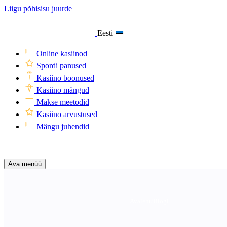
Liigu põhisisu juurde
Eesti
Online kasiinod
Spordi panused
Kasiino boonused
Kasiino mängud
Makse meetodid
Kasiino arvustused
Mängu juhendid
Otsi
Ava menüü
Avaleht
/
Blogi