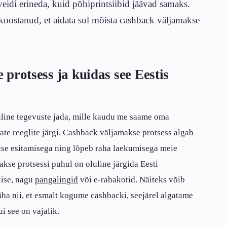
veidi erineda, kuid põhiprintsiibid jäävad samaks.
 koostanud, et aidata sul mõista cashback väljamakse
protsess ja kuidas see Eestis
ine tegevuste jada, mille kaudu me saame oma
ate reeglite järgi. Cashback väljamakse protsess algab
use esitamisega ning lõpeb raha laekumisega meie
kse protsessi puhul on oluline järgida Eesti
iise, nagu
pangalingid
või e-rahakotid. Näiteks võib
näha nii, et esmalt kogume cashbacki, seejärel algatame
i see on vajalik.