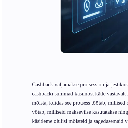
Cashback väljamakse protsess on järjesti
cashbacki summad kasiinost kätte vastavalt E
mõista, kuidas see protsess töötab, millise
võtab, milliseid makseviise kasutatakse nin
käsitleme olulisi mõisteid ja sagedasemaid 